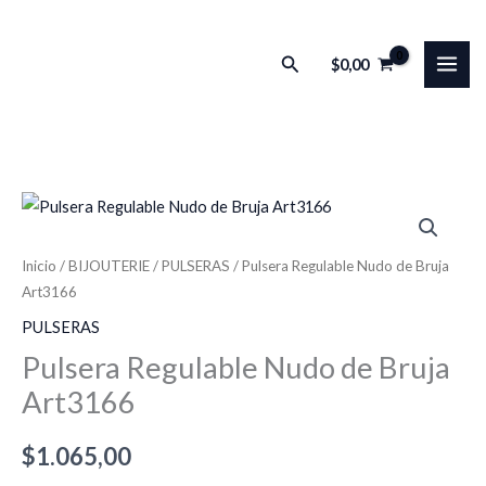
Ir
al
Buscar
$
0,00
contenido
Pulsera
Regulable
Nudo
Inicio
/
BIJOUTERIE
/
PULSERAS
/ Pulsera Regulable Nudo de Bruja
Art3166
de
Bruja
PULSERAS
Art3166
Pulsera Regulable Nudo de Bruja
cantidad
Art3166
$
1.065,00