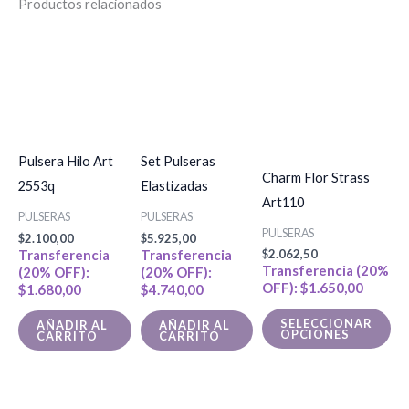
Productos relacionados
Es
pr
tie
múl
var
La
Pulsera Hilo Art
Set Pulseras
Charm Flor Strass
op
2553q
Elastizadas
Art110
se
PULSERAS
PULSERAS
PULSERAS
pu
$
2.100,00
$
5.925,00
Transferencia
Transferencia
$
2.062,50
ele
Transferencia (20%
(20% OFF):
(20% OFF):
en
OFF):
$
1.650,00
$
1.680,00
$
4.740,00
la
SELECCIONAR
AÑADIR AL
AÑADIR AL
pá
OPCIONES
CARRITO
CARRITO
de
pr