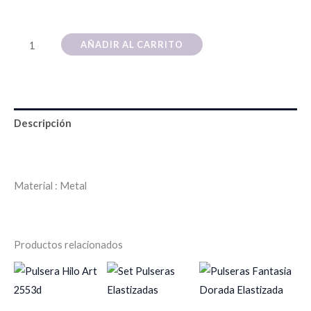
AÑADIR AL CARRITO
Descripción
Información adicional
Material : Metal
Productos relacionados
Es
pr
tie