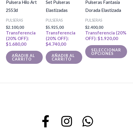
Pulsera Hilo Art
Set Pulseras
Pulseras Fantasia
múl
2553d
Elastizadas
Dorada Elastizada
var
PULSERAS
PULSERAS
PULSERAS
La
$
2.100,00
$
5.925,00
$
2.400,00
op
Transferencia
Transferencia
Transferencia (20%
(20% OFF):
(20% OFF):
OFF):
$
1.920,00
se
$
1.680,00
$
4.740,00
pu
SELECCIONAR
OPCIONES
ele
AÑADIR AL
AÑADIR AL
CARRITO
CARRITO
en
la
pá
de
pr