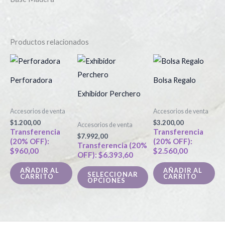
Productos relacionados
Este
producto
Perforadora
Bolsa Regalo
tiene
Exhibidor Perchero
múltiples
Accesorios de venta
Accesorios de venta
variantes.
$
1.200,00
$
3.200,00
Accesorios de venta
Las
Transferencia
Transferencia
$
7.992,00
(20% OFF):
(20% OFF):
opciones
Transferencia (20%
$
960,00
$
2.560,00
OFF):
$
6.393,60
se
pueden
AÑADIR AL
AÑADIR AL
SELECCIONAR
CARRITO
CARRITO
OPCIONES
elegir
en
la
página