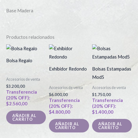
Base Madera
Productos relacionados
Bolsa Regalo
Exhibidor Redondo
Bolsas Estampadas
Mod5
Accesorios de venta
$
3.200,00
Accesorios de venta
Accesorios de venta
Transferencia
$
6.000,00
$
1.750,00
(20% OFF):
Transferencia
Transferencia
$
2.560,00
(20% OFF):
(20% OFF):
$
4.800,00
$
1.400,00
AÑADIR AL
CARRITO
AÑADIR AL
AÑADIR AL
CARRITO
CARRITO