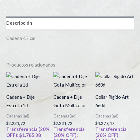
Descripción
Cadena 45 cm
Productos relacionados
Este
producto
tiene
Cadena + Dije
Cadena + Dije
Collar Rigido Art
múltiples
Estrella 1d
Gota Multicolor
660d
variantes.
Cadenas (ad)
Cadenas (ad)
Cadenas (ad)
Las
$
2.231,72
$
2.231,72
$
4.277,47
opciones
Transferencia (20%
Transferencia
Transferencia
OFF):
$
1.785,38
(20% OFF):
(20% OFF):
se