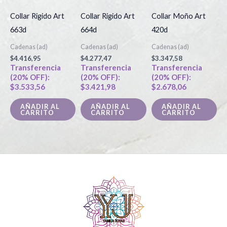
Collar Rigido Art
Collar Rigido Art
Collar Moño Art
663d
664d
420d
Cadenas (ad)
Cadenas (ad)
Cadenas (ad)
$
4.416,95
$
4.277,47
$
3.347,58
Transferencia
Transferencia
Transferencia
(20% OFF):
(20% OFF):
(20% OFF):
$
3.533,56
$
3.421,98
$
2.678,06
AÑADIR AL
AÑADIR AL
AÑADIR AL
CARRITO
CARRITO
CARRITO