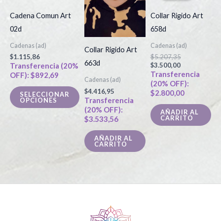
es:
era:
tiene
$3.500,00.
$5.207,35.
Cadena Comun Art
Collar Rigido Art
múltiples
02d
658d
variantes.
Cadenas (ad)
Cadenas (ad)
Las
Collar Rigido Art
$
1.115,86
$
5.207,35
opciones
663d
Transferencia (20%
$
3.500,00
Transferencia
OFF):
$
892,69
se
Cadenas (ad)
(20% OFF):
pueden
$
4.416,95
$
2.800,00
SELECCIONAR
Transferencia
OPCIONES
elegir
(20% OFF):
AÑADIR AL
en
CARRITO
$
3.533,56
la
AÑADIR AL
página
CARRITO
de
producto