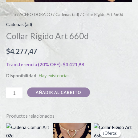
Inicio
/
ACERO DORADO
/
Cadenas (ad)
/ Collar Rigido Art 660d
Cadenas (ad)
Collar Rigido Art 660d
$
4.277,47
Transferencia (20% OFF):
$
3.421,98
Disponibilidad:
Hay existencias
AÑADIR AL CARRITO
Productos relacionados
El
El
Este
precio
precio
¡Oferta!
¡Oferta!
producto
actual
original