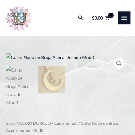
Ir
al
Buscar
$
0,00
contenido
Inicio
/
ACERO DORADO
/
Cadenas (ad)
/ Collar Nudo de Bruja
Acero Dorado Mod3