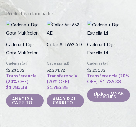
Productos relacionados
Es
pr
tie
Cadena + Dije
Collar Art 662 AD
Cadena + Dije
múl
Gota Multicolor
Estrella 1d
var
Cadenas (ad)
Cadenas (ad)
Cadenas (ad)
La
$
2.231,72
$
2.231,72
$
2.231,72
op
Transferencia
Transferencia
Transferencia (20%
(20% OFF):
(20% OFF):
OFF):
$
1.785,38
se
$
1.785,38
$
1.785,38
pu
SELECCIONAR
OPCIONES
ele
AÑADIR AL
AÑADIR AL
CARRITO
CARRITO
en
la
pá
de