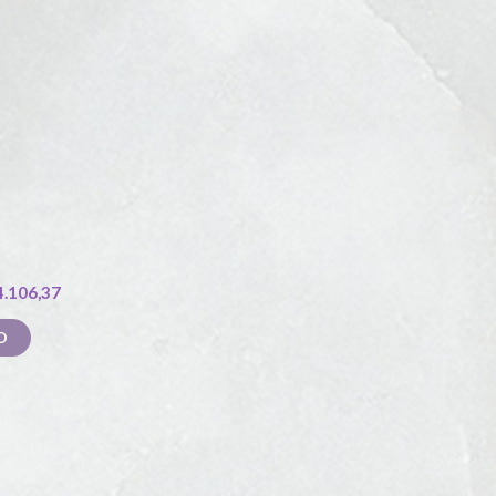
4.106,37
O