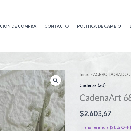
CIÓN DE COMPRA
CONTACTO
POLÍTICA DE CAMBIO
CadenaArt
Inicio
/
ACERO DORADO
687d
Cadenas (ad)
cantidad
CadenaArt 6
$
2.603,67
Transferencia (20% OFF