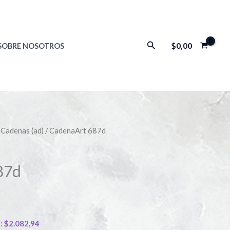
Buscar
$
0,00
SOBRE NOSOTROS
/
Cadenas (ad)
/ CadenaArt 687d
87d
):
$
2.082,94