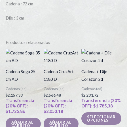
Cadena : 72 cm
Dije : 3 cm
Productos relacionados
Es
pr
tie
Cadena Soga 35
Cadena CruzArt
Cadena + Dije
múl
cm AD
1180 D
Corazon 2d
var
Cadenas (ad)
Cadenas (ad)
Cadenas (ad)
La
$
2.157,33
$
2.566,48
$
2.231,72
op
Transferencia
Transferencia
Transferencia (20%
(20% OFF):
(20% OFF):
OFF):
$
1.785,38
se
$
1.725,86
$
2.053,18
pu
SELECCIONAR
OPCIONES
ele
AÑADIR AL
AÑADIR AL
CARRITO
CARRITO