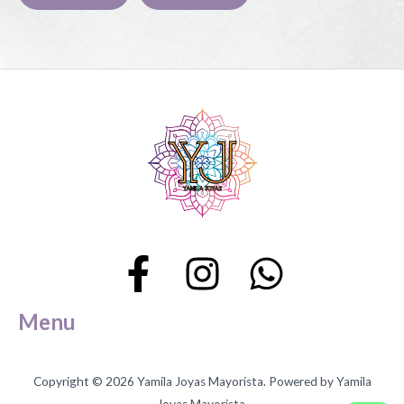
en
la
pá
de
pr
Menu
Copyright © 2026 Yamila Joyas Mayorista. Powered by Yamila
Joyas Mayorista.