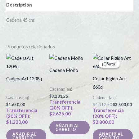
Descripción
Cadena 45 cm
Productos relacionados
El
El
precio
pre
¡Oferta!
¡Oferta!
original
act
Cadena Moño
era:
es:
$4.312,50.
$3.
CadenaArt 1208q
Collar Rigido Art
660q
Cadenas (aq)
$
3.281,25
Cadenas (aq)
Cadenas (aq)
Transferencia
$
1.650,00
$
4.312,50
$
3.500,00
(20% OFF):
Transferencia
Transferencia
$
2.625,00
(20% OFF):
(20% OFF):
$
1.320,00
$
2.800,00
AÑADIR AL
CARRITO
AÑADIR AL
AÑADIR AL
CARRITO
CARRITO