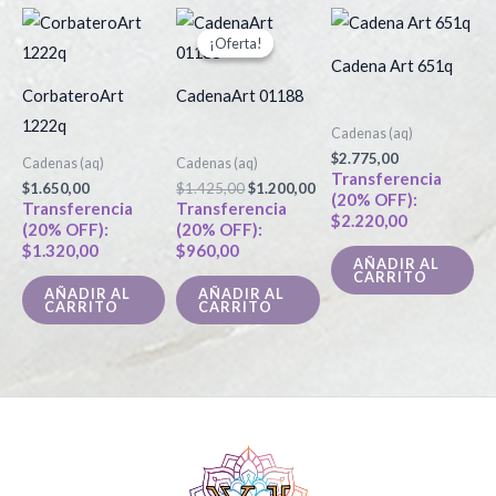
El
El
precio
precio
¡Oferta!
¡Oferta!
original
actual
Cadena Art 651q
era:
es:
$1.425,00.
$1.200,00.
CorbateroArt
CadenaArt 01188
1222q
Cadenas (aq)
$
2.775,00
Cadenas (aq)
Cadenas (aq)
Transferencia
$
1.650,00
$
1.425,00
$
1.200,00
(20% OFF):
Transferencia
Transferencia
$
2.220,00
(20% OFF):
(20% OFF):
$
1.320,00
$
960,00
AÑADIR AL
CARRITO
AÑADIR AL
AÑADIR AL
CARRITO
CARRITO