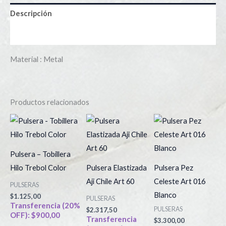
Descripción
Información adicional
Material : Metal
Productos relacionados
Este
producto
tiene
Pulsera – Tobillera
múltiples
Hilo Trebol Color
Pulsera Elastizada
Pulsera Pez
variantes.
Aji Chile Art 60
Celeste Art 016
PULSERAS
Las
Blanco
$
1.125,00
PULSERAS
opciones
Transferencia (20%
PULSERAS
$
2.317,50
OFF):
$
900,00
se
Transferencia
$
3.300,00