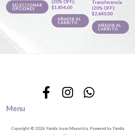
(20% OFF):
pueden
Transferencia
SELECCIONAR
$
1.854,00
(20% OFF):
OPCIONES
elegir
$
2.640,00
en
AÑADIR AL
CARRITO
AÑADIR AL
la
CARRITO
página
de
producto
Menu
Copyright © 2026 Yamila Joyas Mayorista. Powered by Yamila