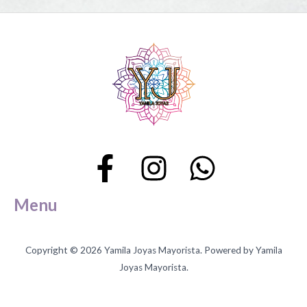
la
la
página
página
de
de
producto
producto
Menu
Copyright © 2026 Yamila Joyas Mayorista. Powered by Yamila
Joyas Mayorista.