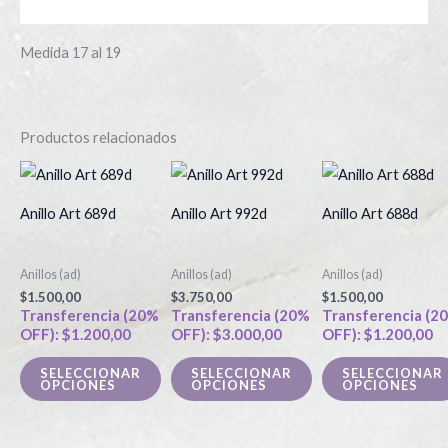
Información adicional
Medida 17 al 19
Productos relacionados
Este
Este
producto
producto
Anillo Art 689d
Anillo Art 992d
Anillo Art 688d
tiene
tiene
múltiples
múltiples
Anillos (ad)
Anillos (ad)
Anillos (ad)
variantes.
variantes.
$
1.500,00
$
3.750,00
$
1.500,00
Las
Las
Transferencia (20%
Transferencia (20%
Transferencia (2
OFF):
$
1.200,00
OFF):
$
3.000,00
OFF):
$
1.200,00
opciones
opciones
se
se
SELECCIONAR
SELECCIONAR
SELECCIONAR
OPCIONES
OPCIONES
OPCIONES
pueden
pueden
elegir
elegir
en
en