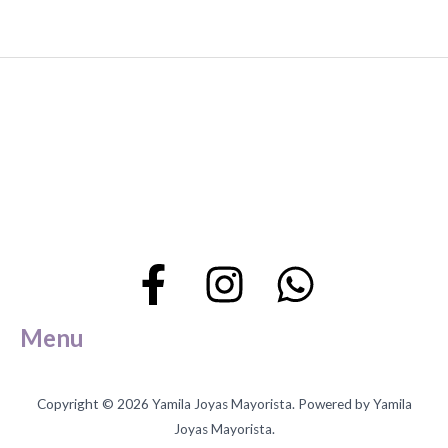
de
de
producto
producto
Menu
Copyright © 2026 Yamila Joyas Mayorista. Powered by Yamila
Joyas Mayorista.