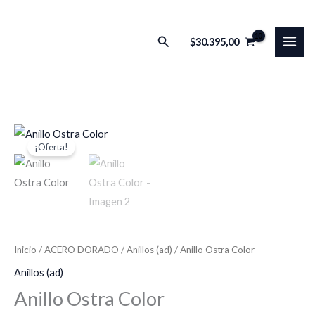
Ir
al
Buscar
$
30.395,00
contenido
Anillo
El
El
¡Oferta!
Ostra
precio
precio
Color
cantidad
original
actual
era:
es:
$4.500,00.
$4.000,00.
Inicio
/
ACERO DORADO
/
Anillos (ad)
/ Anillo Ostra Color
Anillos (ad)
Anillo Ostra Color