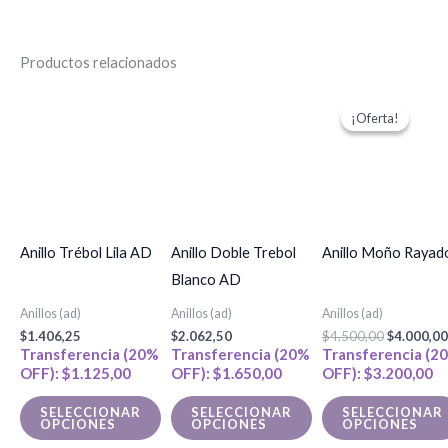
Productos relacionados
El
Este
Este
precio
¡Oferta!
¡Oferta!
producto
producto
original
era:
tiene
tiene
$4.500,00
múltiples
múltiples
variantes.
variantes.
Las
Las
Anillo Trébol Lila AD
Anillo Doble Trebol
Anillo Moño Rayad
opciones
opciones
Blanco AD
se
se
Anillos (ad)
Anillos (ad)
Anillos (ad)
pueden
pueden
$
1.406,25
$
2.062,50
$
4.500,00
$
4.000,00
elegir
elegir
Transferencia (20%
Transferencia (20%
Transferencia (2
en
en
OFF):
$
1.125,00
OFF):
$
1.650,00
OFF):
$
3.200,00
la
la
SELECCIONAR
SELECCIONAR
SELECCIONAR
página
página
OPCIONES
OPCIONES
OPCIONES