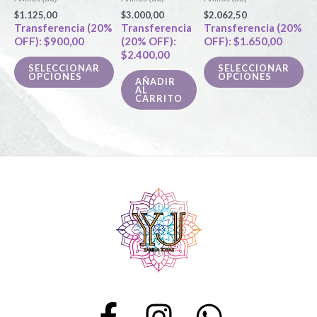
Las
La
$
1.125,00
$
3.000,00
$
2.062,50
opciones
op
Transferencia (20%
Transferencia
Transferencia (20%
OFF):
$
900,00
(20% OFF):
OFF):
$
1.650,00
se
se
$
2.400,00
pueden
pu
SELECCIONAR
SELECCIONAR
OPCIONES
OPCIONES
elegir
ele
AÑADIR
AL
en
en
CARRITO
la
la
página
pá
de
de
producto
pr