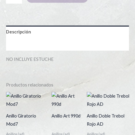
Descripción
Información adicional
NO INCLUYE ESTUCHE
Productos relacionados
Este
Es
producto
pr
tiene
tie
Anillo Giratorio
Anillo Art 990d
Anillo Doble Trebol
múltiples
múl
Mod7
Rojo AD
variantes.
var
Anillos (ad)
Anillos (ad)
Anillos (ad)