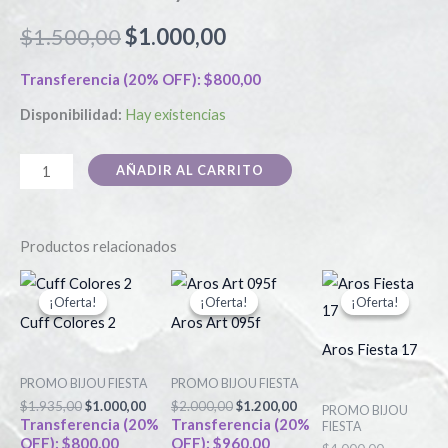
$
1.500,00
$
1.000,00
Transferencia (20% OFF):
$
800,00
Disponibilidad:
Hay existencias
AÑADIR AL CARRITO
Productos relacionados
El
El
El
El
El
El
Este
Este
precio
precio
precio
precio
precio
precio
¡Oferta!
¡Oferta!
¡Oferta!
¡Oferta!
¡Oferta!
¡Oferta!
producto
producto
original
actual
original
actual
actual
original
Cuff Colores 2
Aros Art 095f
era:
es:
era:
es:
es:
era:
tiene
tiene
$1.935,00.
$1.000,00.
$2.000,00.
$1.200,00.
$2.500,00.
$4.000,00.
Aros Fiesta 17
múltiples
múltiples
PROMO BIJOU FIESTA
PROMO BIJOU FIESTA
variantes.
variantes.
$
1.935,00
$
1.000,00
$
2.000,00
$
1.200,00
PROMO BIJOU
Las
Las
Transferencia (20%
Transferencia (20%
FIESTA
OFF):
$
800,00
OFF):
$
960,00
opciones
opciones