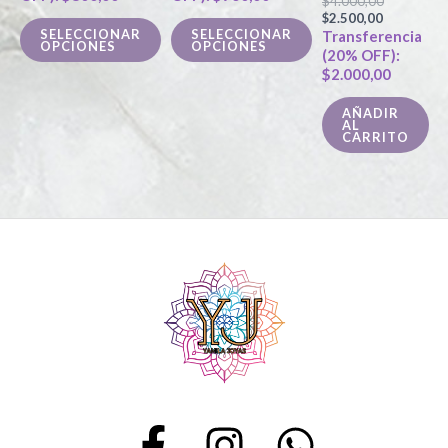
$
4.000,00
$
2.500,00
se
se
SELECCIONAR
SELECCIONAR
Transferencia
OPCIONES
OPCIONES
pueden
pueden
(20% OFF):
$
2.000,00
elegir
elegir
en
en
AÑADIR
AL
la
la
CARRITO
página
página
de
de
producto
producto