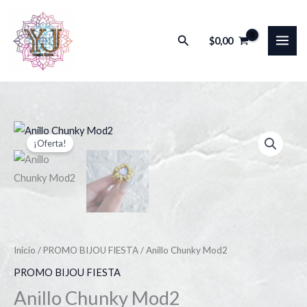
Ir
al
Buscar
$
0,00
contenido
Anillo
El
El
¡Oferta!
Chunky
precio
precio
Mod2
cantidad
original
actual
era:
es:
$1.500,00.
$1.000,00.
Inicio
/
PROMO BIJOU FIESTA
/ Anillo Chunky Mod2
PROMO BIJOU FIESTA
Anillo Chunky Mod2