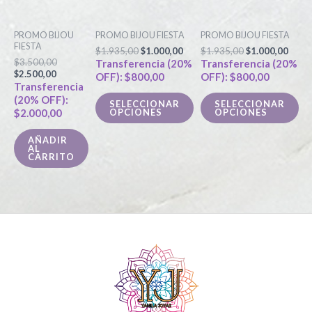
tiene
tie
$2.500,00.
$3.500,00.
$1.935,00.
$1.000,00.
$1.935,00.
$1.00
múltiples
múl
PROMO BIJOU
PROMO BIJOU FIESTA
PROMO BIJOU FIESTA
variantes.
var
FIESTA
$
1.935,00
$
1.000,00
$
1.935,00
$
1.000,00
Las
La
$
3.500,00
Transferencia (20%
Transferencia (20%
$
2.500,00
OFF):
$
800,00
OFF):
$
800,00
opciones
op
Transferencia
se
se
(20% OFF):
SELECCIONAR
SELECCIONAR
OPCIONES
OPCIONES
$
2.000,00
pueden
pu
elegir
ele
AÑADIR
AL
en
en
CARRITO
la
la
página
pá
de
de
producto
pr