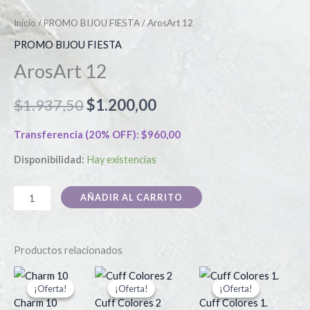
Inicio
/
PROMO BIJOU FIESTA
/ ArosArt 12
PROMO BIJOU FIESTA
ArosArt 12
$
1.937,50
$
1.200,00
Transferencia (20% OFF):
$
960,00
Disponibilidad:
Hay existencias
AÑADIR AL CARRITO
Productos relacionados
El
El
El
El
El
El
Este
Es
precio
precio
precio
precio
precio
preci
¡Oferta!
¡Oferta!
¡Oferta!
¡Oferta!
¡Oferta!
¡Oferta!
producto
pr
actual
original
original
actual
original
actua
Charm 10
Cuff Colores 2
Cuff Colores 1.
es:
era:
era:
es:
era:
es: