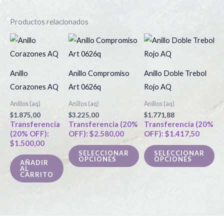
Productos relacionados
Este
Es
producto
pr
tiene
tie
Anillo
Anillo Compromiso
Anillo Doble Trebol
múltiples
múl
Corazones AQ
Art 0626q
Rojo AQ
variantes.
var
Anillos (aq)
Anillos (aq)
Anillos (aq)
Las
La
$
1.875,00
$
3.225,00
$
1.771,88
opciones
op
Transferencia
Transferencia (20%
Transferencia (20%
(20% OFF):
OFF):
$
2.580,00
OFF):
$
1.417,50
se
se
$
1.500,00
pueden
pu
SELECCIONAR
SELECCIONAR
OPCIONES
OPCIONES
elegir
ele
AÑADIR
AL
en
en
CARRITO
la
la
página
pá
de
de