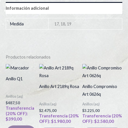
Información adicional
Medida
17, 18, 19
Productos relacionados
Este
Es
producto
pr
Anillo Q1
tiene
tie
Anillo Art 2189q Rosa
Anillo Compromiso
múltiples
múl
Art 0626q
Anillos (aq)
variantes.
var
$
487,50
Anillos (aq)
Anillos (aq)
Las
La
Transferencia
$
2.475,00
$
3.225,00
(20% OFF):
opciones
op
Transferencia (20%
Transferencia (20%
$
390,00
OFF):
$
1.980,00
OFF):
$
2.580,00
se
se