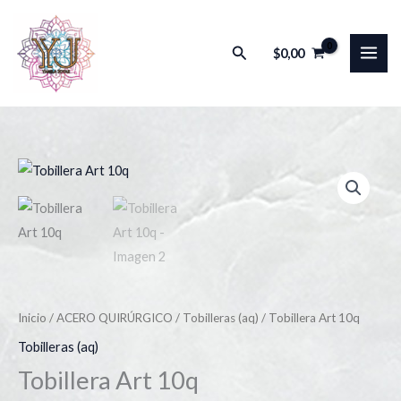
Ir
al
Buscar
$
0,00
contenido
Tobillera
Art
10q
cantidad
Inicio
/
ACERO QUIRÚRGICO
/
Tobilleras (aq)
/ Tobillera Art 10q
Tobilleras (aq)
Tobillera Art 10q