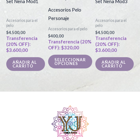
Set Nena Mod1
Set Nena Mod3
tiene
Accesorios Pelo
múltiples
Personaje
Accesorios para el
Accesorios para el
variantes.
pelo
pelo
Accesorios para el pelo
Las
$
4.500,00
$
4.500,00
$
400,00
Transferencia
Transferencia
opciones
Transferencia (20%
(20% OFF):
(20% OFF):
OFF):
$
320,00
se
$
3.600,00
$
3.600,00
pueden
SELECCIONAR
AÑADIR AL
AÑADIR AL
OPCIONES
elegir
CARRITO
CARRITO
en
la
página
de
producto