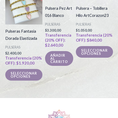
tiene
tie
Pulsera Pez Art
Pulsera – Tobillera
múltiples
múl
016 Blanco
Hilo ArtCorazon23
variantes.
var
PULSERAS
PULSERAS
Las
La
$
3.300,00
$
1.050,00
Pulseras Fantasia
opciones
op
Transferencia
Transferencia (20%
Dorada Elastizada
(20% OFF):
OFF):
$
840,00
se
se
$
2.640,00
PULSERAS
pueden
pu
SELECCIONAR
$
2.400,00
OPCIONES
elegir
ele
AÑADIR
Transferencia (20%
AL
en
en
CARRITO
OFF):
$
1.920,00
la
la
SELECCIONAR
página
pá
OPCIONES
de
de
producto
pr