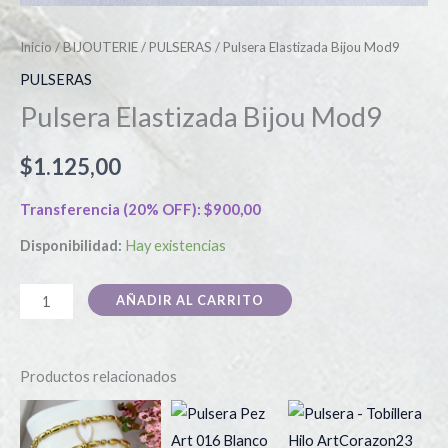
Inicio
/
BIJOUTERIE
/
PULSERAS
/ Pulsera Elastizada Bijou Mod9
PULSERAS
Pulsera Elastizada Bijou Mod9
$
1.125,00
Transferencia (20% OFF):
$
900,00
Disponibilidad:
Hay existencias
AÑADIR AL CARRITO
Productos relacionados
Este
Es
producto
pr