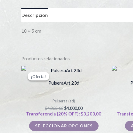
Descripción
18 + 5 cm
Productos relacionados
El
El
Este
precio
precio
¡Oferta!
¡Oferta!
producto
original
actual
PulseraArt 23d
P
era:
es:
tiene
$4.265,63.
$4.000,00.
múltiples
Pulseras (ad)
variantes.
$
4.265,63
$
4.000,00
Las
Transferencia (20% OFF):
$
3.200,00
Transfe
opciones
SELECCIONAR OPCIONES
se