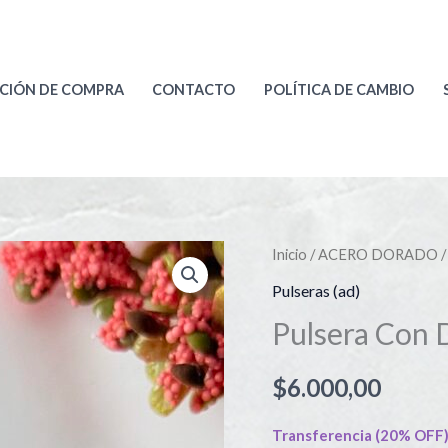
CIÓN DE COMPRA
CONTACTO
POLÍTICA DE CAMBIO
Pulsera
Inicio
/
ACERO DORADO
Con
Pulseras (ad)
Dijes
Pulsera Con 
Art
5386d
$
6.000,00
cantidad
Transferencia (20% OFF