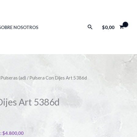
Buscar
$
0,00
SOBRE NOSOTROS
/
Pulseras (ad)
/ Pulsera Con Dijes Art 5386d
Dijes Art 5386d
):
$
4.800,00