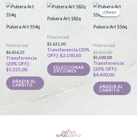
El
El
Este
precio
precio
¡Oferta!
¡Oferta!
producto
actual
original
Pulsera Art 182q
es:
era:
tiene
$5.500,00.
$5.625,00.
Pulsera Art 554q
Pulsera Art 556q
múltiples
Pulseras (aq)
variantes.
$
2.625,00
Pulseras (aq)
Pulseras (aq)
Las
Transferencia (20%
$
6.656,25
$
5.625,00
OFF):
$
2.100,00
opciones
Transferencia
$
5.500,00
Transferencia
(20% OFF):
se
SELECCIONAR
(20% OFF):
$
5.325,00
OPCIONES
pueden
$
4.400,00
elegir
AÑADIR AL
CARRITO
AÑADIR AL
en
CARRITO
la
página
de
producto