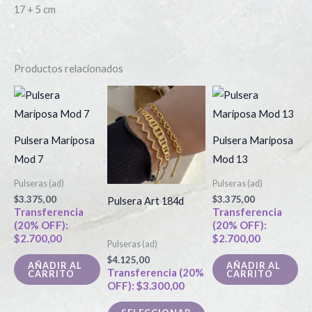
17 + 5 cm
Productos relacionados
Este
producto
tiene
Pulsera Mariposa
Pulsera Mariposa
múltiples
Mod 7
Mod 13
variantes.
Pulseras (ad)
Pulseras (ad)
Las
$
3.375,00
$
3.375,00
Pulsera Art 184d
opciones
Transferencia
Transferencia
(20% OFF):
(20% OFF):
se
$
2.700,00
$
2.700,00
Pulseras (ad)
pueden
$
4.125,00
elegir
AÑADIR AL
AÑADIR AL
Transferencia (20%
CARRITO
CARRITO
en
OFF):
$
3.300,00
la