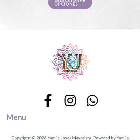
SELECCIONAR
página
OPCIONES
de
producto
Menu
Copyright © 2026 Yamila Joyas Mayorista. Powered by Yamila