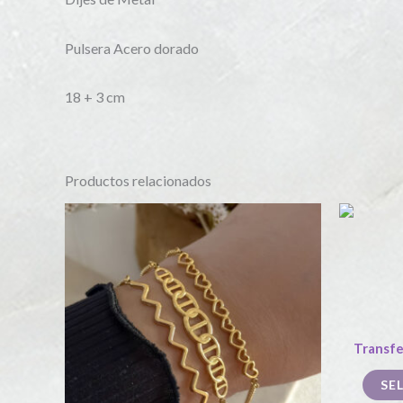
Pulsera Acero dorado
18 + 3 cm
Productos relacionados
Este
producto
tiene
múltiples
variantes.
Las
Transfe
opciones
SE
se