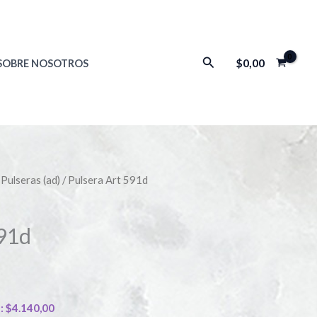
Buscar
$
0,00
SOBRE NOSOTROS
/
Pulseras (ad)
/ Pulsera Art 591d
591d
):
$
4.140,00