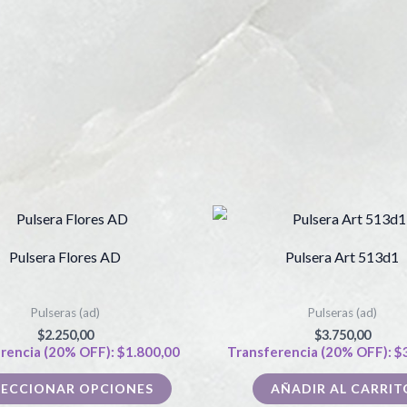
Este
producto
Pulsera Flores AD
Pulsera Art 513d1
tiene
múltiples
Pulseras (ad)
Pulseras (ad)
variantes.
$
2.250,00
$
3.750,00
Las
rencia (20% OFF):
$
1.800,00
Transferencia (20% OFF):
$
opciones
LECCIONAR OPCIONES
AÑADIR AL CARRIT
se