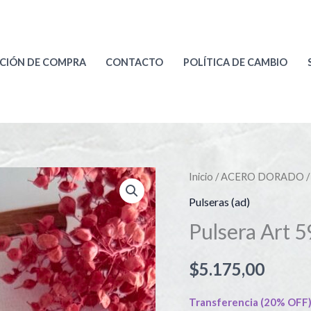
CIÓN DE COMPRA
CONTACTO
POLÍTICA DE CAMBIO
Pulsera
Inicio
/
ACERO DORADO
Art
Pulseras (ad)
591d
Pulsera Art 
cantidad
$
5.175,00
Transferencia (20% OFF