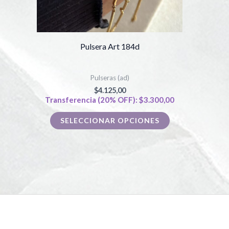
pueden
elegir
en
Pulsera Art 184d
la
página
Pulseras (ad)
de
$
4.125,00
Transferencia (20% OFF):
$
3.300,00
producto
SELECCIONAR OPCIONES