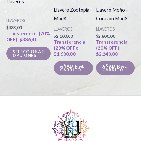
Llaveros
tiene
Llavero Zootopia
Llavero Moño –
múltiples
Mod8
Corazon Mod3
LLAVEROS
variantes.
$
483,00
LLAVEROS
LLAVEROS
Las
Transferencia (20%
$
2.100,00
$
2.800,00
OFF):
$
386,40
opciones
Transferencia
Transferencia
(20% OFF):
(20% OFF):
se
SELECCIONAR
$
1.680,00
$
2.240,00
OPCIONES
pueden
elegir
AÑADIR AL
AÑADIR AL
CARRITO
CARRITO
en
la
página
de
producto