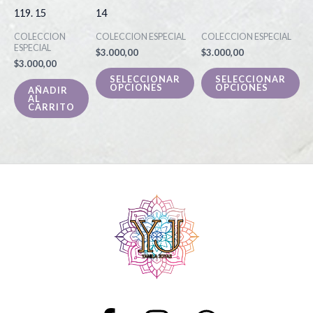
múltiples
múl
119. 15
14
variantes.
var
COLECCION
COLECCION ESPECIAL
COLECCION ESPECIAL
Las
La
ESPECIAL
$
3.000,00
$
3.000,00
opciones
op
$
3.000,00
se
se
SELECCIONAR
SELECCIONAR
OPCIONES
OPCIONES
AÑADIR
pueden
pu
AL
CARRITO
elegir
ele
en
en
la
la
página
pá
de
de
producto
pr