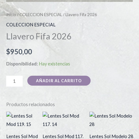
Inicio
/
COLECCION ESPECIAL
/ Llavero Fifa 2026
COLECCION ESPECIAL
Llavero Fifa 2026
$
950,00
Disponibilidad:
Hay existencias
AÑADIR AL CARRITO
Productos relacionados
Este
Es
producto
pr
tiene
tie
Lentes Sol Mod
Lentes Sol Mod 117.
Lentes Sol Modelo 28