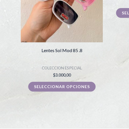
Las
SE
opciones
se
pueden
elegir
en
Lentes Sol Mod 85 .8
la
página
COLECCION ESPECIAL
de
$
3.000,00
producto
SELECCIONAR OPCIONES