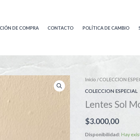
CIÓN DE COMPRA
CONTACTO
POLÍTICA DE CAMBIO
Lentes
Inicio
/
COLECCION ESPE
Sol
COLECCION ESPECIAL
Mod
Lentes Sol M
109.
13
$
3.000,00
cantidad
Disponibilidad:
Hay exis