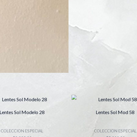
Este
producto
Lentes Sol Modelo 28
Lentes Sol Mod 58
tiene
múltiples
COLECCION ESPECIAL
COLECCION ESPECIAL
variantes.