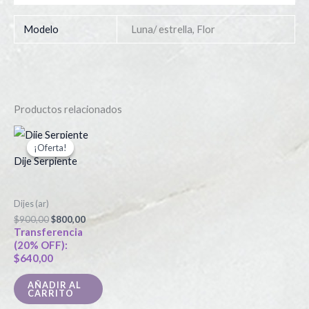
Modelo
Luna/ estrella, Flor
Productos relacionados
El
El
precio
precio
¡Oferta!
¡Oferta!
original
actual
Dije Serpiente
era:
es:
$900,00.
$800,00.
Dijes (ar)
$
900,00
$
800,00
Transferencia
(20% OFF):
$
640,00
AÑADIR AL
CARRITO