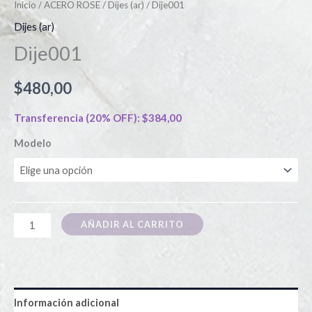
Inicio
/
ACERO ROSE
/
Dijes (ar)
/ Dije001
Dijes (ar)
Dije001
$
480,00
Transferencia (20% OFF):
$
384,00
Modelo
AÑADIR AL CARRITO
Información adicional