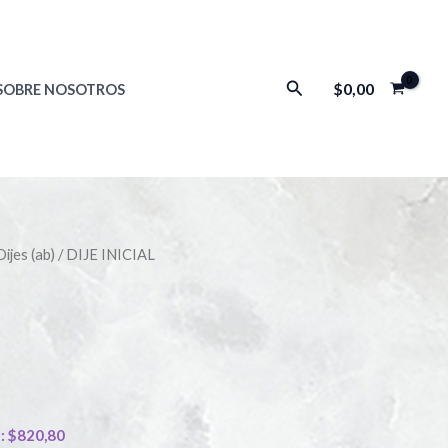
Buscar
$
0,00
SOBRE NOSOTROS
Dijes (ab)
/ DIJE INICIAL
):
$
820,80