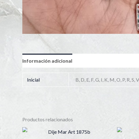
Información adicional
Inicial
B, D, E, F, G, I, K, M, O, P, R, S, 
Productos relacionados
Este