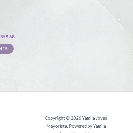
producto
tiene
múltiples
variantes.
Las
$
859,68
opciones
NES
se
pueden
elegir
en
la
página
de
producto
Copyright © 2026 Yamila Joyas
Mayorista. Powered by Yamila