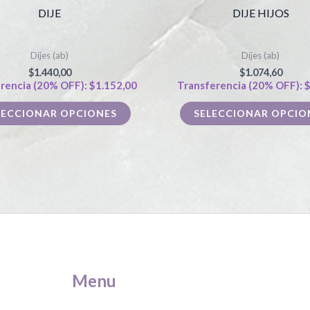
producto
DIJE
DIJE HIJOS
tiene
múltiples
Dijes (ab)
Dijes (ab)
variantes.
$
1.440,00
$
1.074,60
Las
rencia (20% OFF):
$
1.152,00
Transferencia (20% OFF):
opciones
LECCIONAR OPCIONES
SELECCIONAR OPCIO
se
pueden
elegir
en
la
página
de
producto
Menu