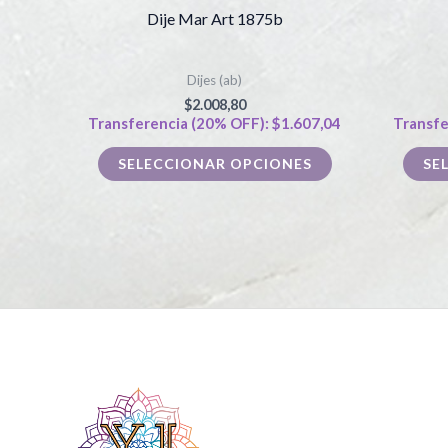
producto
Dije Mar Art 1875b
tiene
múltiples
Dijes (ab)
variantes.
$
2.008,80
Las
Transferencia (20% OFF):
$
1.607,04
Transfe
opciones
SELECCIONAR OPCIONES
SE
se
pueden
elegir
en
la
página
de
producto