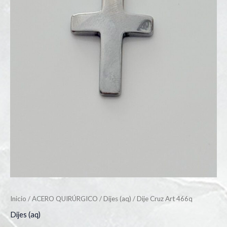
Inicio
/
ACERO QUIRÚRGICO
/
Dijes (aq)
/ Dije Cruz Art 466q
Dijes (aq)