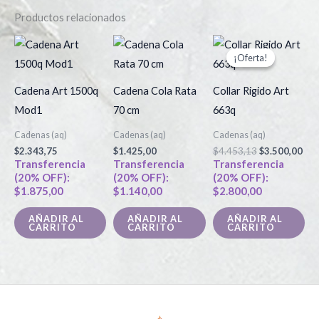
Productos relacionados
El
El
precio
pre
¡Oferta!
¡Oferta!
original
act
era:
es:
$4.453,13.
$3.
Cadena Art 1500q
Cadena Cola Rata
Collar Rigido Art
Mod1
70 cm
663q
Cadenas (aq)
Cadenas (aq)
Cadenas (aq)
$
2.343,75
$
1.425,00
$
4.453,13
$
3.500,00
Transferencia
Transferencia
Transferencia
(20% OFF):
(20% OFF):
(20% OFF):
$
1.875,00
$
1.140,00
$
2.800,00
AÑADIR AL
AÑADIR AL
AÑADIR AL
CARRITO
CARRITO
CARRITO