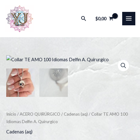
Ir
al
Buscar
$
0,00
contenido
Collar
TE
AMO
100
Idiomas
Delfin
A.
Inicio
/
ACERO QUIRÚRGICO
/
Cadenas (aq)
/ Collar TE AMO 100
Quirurgico
Idiomas Delfin A. Quirurgico
cantidad
Cadenas (aq)