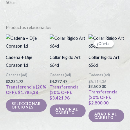
50 cm
Productos relacionados
El
El
Este
precio
precio
¡Oferta!
¡Oferta!
producto
actual
original
es:
era:
tiene
$3.500,00.
$5.114,36.
Cadena + Dije
Collar Rigido Art
Collar Rigido Art
múltiples
Corazon 1d
664d
656d
variantes.
Cadenas (ad)
Cadenas (ad)
Cadenas (ad)
Las
$
2.231,72
$
4.277,47
$
5.114,36
opciones
Transferencia (20%
Transferencia
$
3.500,00
Transferencia
OFF):
$
1.785,38
(20% OFF):
se
(20% OFF):
$
3.421,98
pueden
$
2.800,00
SELECCIONAR
OPCIONES
elegir
AÑADIR AL
CARRITO
AÑADIR AL
en
CARRITO
la