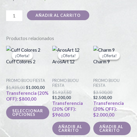
AÑADIR AL CARRITO
Productos relacionados
El
El
El
El
El
El
Este
precio
precio
precio
precio
precio
precio
¡Oferta!
¡Oferta!
¡Oferta!
¡Oferta!
¡Oferta!
¡Oferta!
producto
original
actual
actual
original
actual
original
Cuff Colores 2
ArosArt 12
Charm 9
era:
es:
es:
era:
es:
era:
tiene
$1.935,00.
$1.000,00.
$1.200,00.
$1.937,50.
$2.500,00.
$3.500,00.
múltiples
PROMO BIJOU FIESTA
PROMO BIJOU
PROMO BIJOU
variantes.
FIESTA
FIESTA
$
1.935,00
$
1.000,00
Las
$
1.937,50
$
3.500,00
Transferencia (20%
$
1.200,00
$
2.500,00
OFF):
$
800,00
opciones
Transferencia
Transferencia
se
(20% OFF):
(20% OFF):
SELECCIONAR
OPCIONES
$
960,00
$
2.000,00
pueden
elegir
AÑADIR AL
AÑADIR AL
CARRITO
CARRITO
en