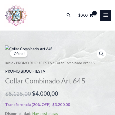
Ir
al
Buscar
$
0,00
contenido
Collar
El
El
¡Oferta!
Combinado
precio
precio
Art
Inicio
/
PROMO BIJOU FIESTA
/ Collar Combinado Art 645
645
original
actual
PROMO BIJOU FIESTA
cantidad
Collar Combinado Art 645
era:
es:
$8.125,00.
$4.000,00.
$
8.125,00
$
4.000,00
Transferencia (20% OFF):
$
3.200,00
Disponibilidad:
Hay existencias