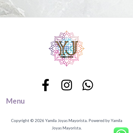
la
página
de
producto
Menu
Copyright © 2026 Yamila Joyas Mayorista. Powered by Yamila
Joyas Mayorista.