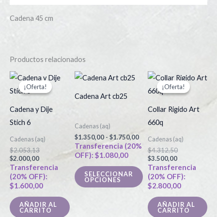
Cadena 45 cm
Productos relacionados
El
El
Rango
El
El
Este
precio
precio
de
precio
precio
¡Oferta!
¡Oferta!
¡Oferta!
¡Oferta!
producto
actual
original
precios:
actual
original
Cadena Art cb25
es:
era:
desde
es:
era:
tiene
$2.000,00.
$2.053,13.
$1.350,00
$3.500,00.
$4.312,50.
Cadena y Dije
Collar Rigido Art
hasta
múltiples
Stich 6
660q
$1.750,00
Cadenas (aq)
variantes.
$
1.350,00
-
$
1.750,00
Cadenas (aq)
Cadenas (aq)
Las
Transferencia (20%
$
2.053,13
$
4.312,50
OFF):
$
1.080,00
opciones
$
2.000,00
$
3.500,00
Transferencia
Transferencia
se
SELECCIONAR
(20% OFF):
(20% OFF):
OPCIONES
pueden
$
1.600,00
$
2.800,00
elegir
AÑADIR AL
AÑADIR AL
en
CARRITO
CARRITO