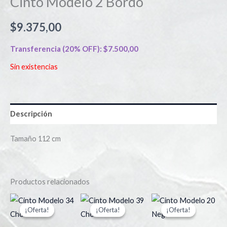
Cinto Modelo 2 Bordo
$
9.375,00
Transferencia (20% OFF):
$
7.500,00
Sin existencias
Descripción
Tamaño 112 cm
Productos relacionados
El
El
El
El
El
El
precio
precio
precio
precio
precio
pre
¡Oferta!
¡Oferta!
¡Oferta!
¡Oferta!
¡Oferta!
¡Oferta!
actual
original
original
actual
original
act
es:
era:
era:
es:
era:
es: