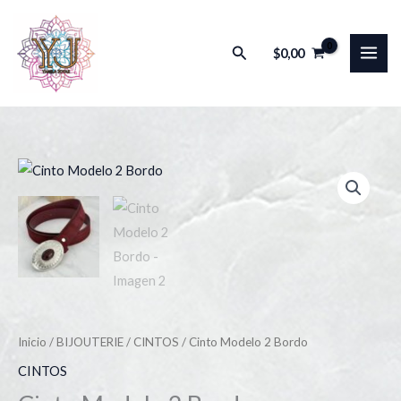
Ir
al
Buscar
$
0,00
contenido
Inicio
/
BIJOUTERIE
/
CINTOS
/ Cinto Modelo 2 Bordo
CINTOS