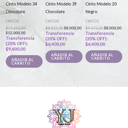
$12.000,00.
$14.250,00.
$8.925,00.
$8.000,00.
$9.375,00.
$8.
Cinto Modelo 34
Cinto Modelo 39
Cinto Modelo 20
Chocolate
Chocolate
Negro
CINTOS
CINTOS
CINTOS
$
14.250,00
$
8.925,00
$
8.000,00
$
9.375,00
$
8.000,00
$
12.000,00
Transferencia
Transferencia
Transferencia
(20% OFF):
(20% OFF):
(20% OFF):
$
6.400,00
$
6.400,00
$
9.600,00
AÑADIR AL
AÑADIR AL
CARRITO
CARRITO
AÑADIR AL
CARRITO