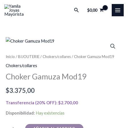
Ir
Buscar
$
0,00
al
contenido
Choker
Gamuza
Mod19
Inicio
/
BIJOUTERIE
/
Chokers/collares
/ Choker Gamuza Mod19
cantidad
Chokers/collares
Choker Gamuza Mod19
$
3.375,00
Transferencia (20% OFF):
$
2.700,00
Disponibilidad:
Hay existencias