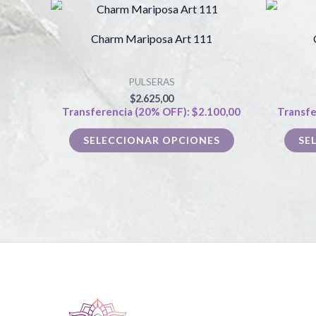
Este
producto
Charm Mariposa Art 111
tiene
múltiples
PULSERAS
variantes.
$
2.625,00
Las
Transferencia (20% OFF):
$
2.100,00
Transfe
opciones
SELECCIONAR OPCIONES
SE
se
pueden
elegir
en
la
página
de
producto