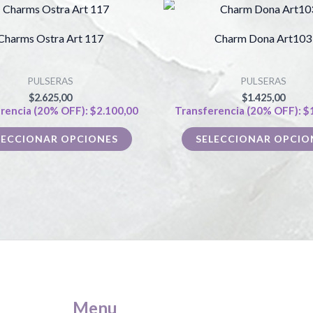
Este
producto
Charms Ostra Art 117
Charm Dona Art103
tiene
múltiples
PULSERAS
PULSERAS
variantes.
$
2.625,00
$
1.425,00
Las
rencia (20% OFF):
$
2.100,00
Transferencia (20% OFF):
$
opciones
LECCIONAR OPCIONES
SELECCIONAR OPCIO
se
pueden
elegir
en
la
página
de
producto
Menu