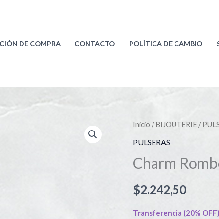
CIÓN DE COMPRA
CONTACTO
POLÍTICA DE CAMBIO
Charm
Inicio
/
BIJOUTERIE
/
PUL
Rombo
PULSERAS
Art108
Charm Romb
cantidad
$
2.242,50
Transferencia (20% OFF