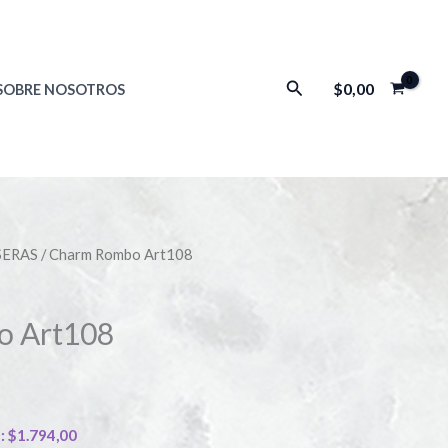
Buscar
$
0,00
SOBRE NOSOTROS
SERAS
/ Charm Rombo Art108
o Art108
):
$
1.794,00