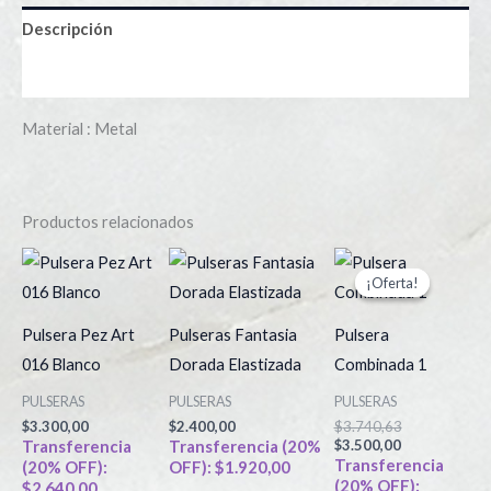
Descripción
Información adicional
Material : Metal
Productos relacionados
El
El
Este
precio
precio
¡Oferta!
¡Oferta!
producto
actual
original
es:
era:
tiene
$3.500,00.
$3.740,63.
Pulsera Pez Art
Pulseras Fantasia
Pulsera
múltiples
016 Blanco
Dorada Elastizada
Combinada 1
variantes.
PULSERAS
PULSERAS
PULSERAS
Las
$
3.300,00
$
2.400,00
$
3.740,63
opciones
Transferencia
Transferencia (20%
$
3.500,00
Transferencia
(20% OFF):
OFF):
$
1.920,00
se
(20% OFF):
$
2.640,00