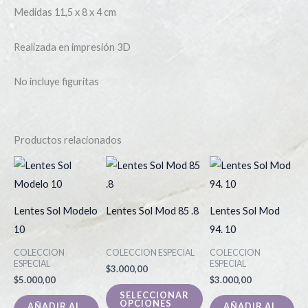
Medidas 11,5 x 8 x 4 cm
Realizada en impresión 3D
No incluye figuritas
Productos relacionados
Este
producto
tiene
Lentes Sol Modelo
Lentes Sol Mod 85 .8
Lentes Sol Mod
múltiples
10
94. 10
variantes.
COLECCION
COLECCION ESPECIAL
COLECCION
Las
ESPECIAL
ESPECIAL
$
3.000,00
opciones
$
5.000,00
$
3.000,00
se
SELECCIONAR
OPCIONES
AÑADIR AL
AÑADIR AL