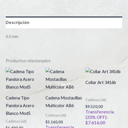
Descripción
6.0 mm
Productos relacionados
Collar Art 3416b
Cadena Tipo
Cadena Mostacillas
Cadenas (ab)
Pandora Acero
Multicolor AB6
$
9.520,00
Transferencia
Blanco Mod5
Cadenas (ab)
(20% OFF):
Cadenas (ab)
$
3.160,00
$
7.616,00
Transferencia
$
6.400,00