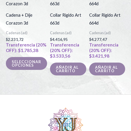
producto
tiene
Cadena + Dije
Collar Rigido Art
Collar Rigido Art
múltiples
Corazon 3d
663d
664d
variantes.
Cadenas (ad)
Cadenas (ad)
Cadenas (ad)
Las
$
2.231,72
$
4.416,95
$
4.277,47
opciones
Transferencia (20%
Transferencia
Transferencia
OFF):
$
1.785,38
(20% OFF):
(20% OFF):
se
$
3.533,56
$
3.421,98
pueden
SELECCIONAR
OPCIONES
elegir
AÑADIR AL
AÑADIR AL
CARRITO
CARRITO
en
la
página
de
producto