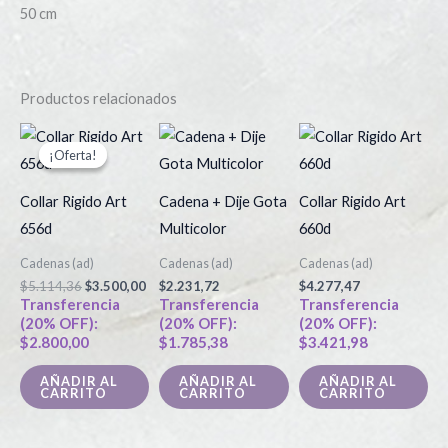
50 cm
Productos relacionados
El
El
precio
precio
¡Oferta!
¡Oferta!
original
actual
era:
es:
$5.114,36.
$3.500,00.
Collar Rigido Art
Cadena + Dije Gota
Collar Rigido Art
656d
Multicolor
660d
Cadenas (ad)
Cadenas (ad)
Cadenas (ad)
$
5.114,36
$
3.500,00
$
2.231,72
$
4.277,47
Transferencia
Transferencia
Transferencia
(20% OFF):
(20% OFF):
(20% OFF):
$
2.800,00
$
1.785,38
$
3.421,98
AÑADIR AL
AÑADIR AL
AÑADIR AL
CARRITO
CARRITO
CARRITO