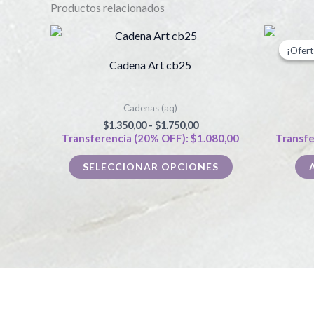
Productos relacionados
Rango
Este
de
¡Ofert
¡Ofert
producto
precios:
Cadena Art cb25
desde
tiene
$1.350,00
hasta
múltiples
$1.750,00
Cadenas (aq)
variantes.
$
1.350,00
-
$
1.750,00
Las
Transferencia (20% OFF):
$
1.080,00
Transfe
opciones
SELECCIONAR OPCIONES
se
pueden
elegir
en
la
página
de