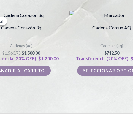
El
El
precio
precio
a!
a!
original
actual
Cadena Corazón 3q
Cadena Comun AQ
era:
es:
$1.563,75.
$1.500,00.
Cadenas (aq)
Cadenas (aq)
$
1.563,75
$
1.500,00
$
712,50
rencia (20% OFF):
$
1.200,00
Transferencia (20% OFF):
AÑADIR AL CARRITO
SELECCIONAR OPCIO