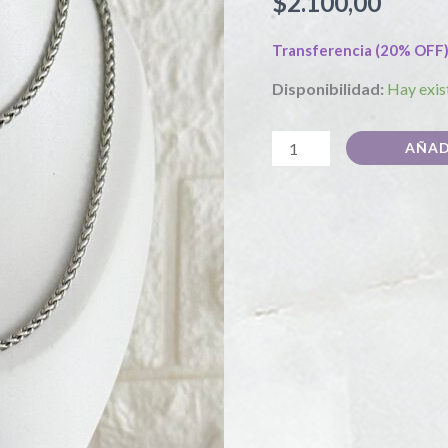
$
2.100,00
mm
cantidad
Transferencia (20% OFF
Disponibilidad:
Hay exis
AÑAD