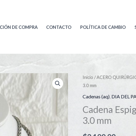
CIÓN DE COMPRA
CONTACTO
POLÍTICA DE CAMBIO
Cadena
Inicio
/
ACERO QUIRÚRGI
3.0 mm
Espiga
Acero
Cadenas (aq)
,
DIA DEL P
Quirurgico
Cadena Espig
70
3.0 mm
cm
3.0