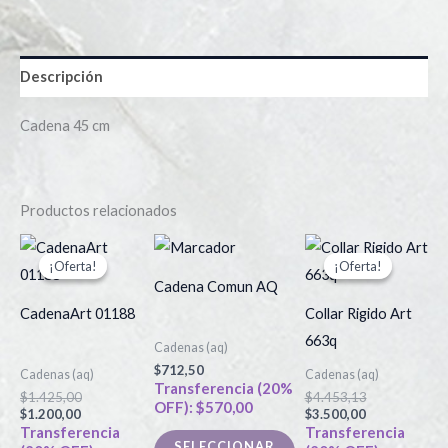
Descripción
Cadena 45 cm
Productos relacionados
El
El
El
El
Este
precio
precio
precio
precio
¡Oferta!
¡Oferta!
¡Oferta!
¡Oferta!
producto
actual
original
actual
original
Cadena Comun AQ
es:
era:
es:
era:
tiene
$1.200,00.
$1.425,00.
$3.500,00.
$4.453,13.
CadenaArt 01188
Collar Rigido Art
múltiples
663q
Cadenas (aq)
variantes.
$
712,50
Cadenas (aq)
Cadenas (aq)
Las
Transferencia (20%
$
1.425,00
$
4.453,13
OFF):
$
570,00
opciones
$
1.200,00
$
3.500,00
Transferencia
Transferencia
se
SELECCIONAR