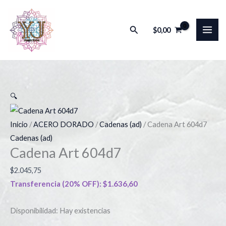
Ir
Cadena
al
Art
Buscar
$
0,00
contenido
604d7
cantidad
🔍
Inicio
/
ACERO DORADO
/
Cadenas (ad)
/ Cadena Art 604d7
Cadenas (ad)
Cadena Art 604d7
$
2.045,75
Transferencia (20% OFF):
$
1.636,60
Disponibilidad:
Hay existencias