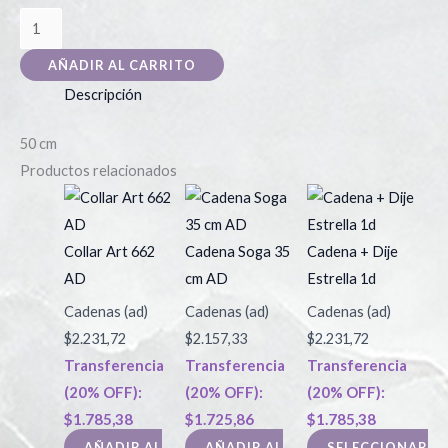
AÑADIR AL CARRITO
Descripción
50 cm
Productos relacionados
Este
produc
tiene
Collar Art 662
Cadena Soga 35
Cadena + Dije
múltipl
AD
cm AD
Estrella 1d
variant
Cadenas (ad)
Cadenas (ad)
Cadenas (ad)
Las
$
2.231,72
$
2.157,33
$
2.231,72
opcion
Transferencia
Transferencia
Transferencia
se
(20% OFF):
(20% OFF):
(20% OFF):
puede
$
1.785,38
$
1.725,86
$
1.785,38
elegir
AÑADIR AL
AÑADIR AL
SELECCIONAR