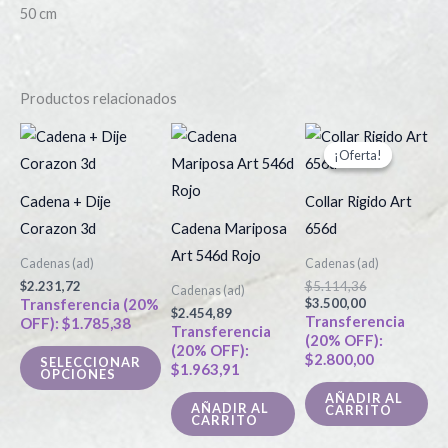
50 cm
Productos relacionados
El
El
Este
precio
precio
¡Oferta!
¡Oferta!
producto
actual
original
es:
era:
tiene
$3.500,00.
$5.114,36.
Cadena + Dije
Collar Rigido Art
múltiples
Corazon 3d
Cadena Mariposa
656d
variantes.
Art 546d Rojo
Cadenas (ad)
Cadenas (ad)
Las
$
2.231,72
$
5.114,36
Cadenas (ad)
opciones
Transferencia (20%
$
3.500,00
$
2.454,89
Transferencia
OFF):
$
1.785,38
se
Transferencia
(20% OFF):
(20% OFF):
pueden
$
2.800,00
SELECCIONAR
$
1.963,91
OPCIONES
elegir
AÑADIR AL
en
AÑADIR AL
CARRITO
CARRITO
la