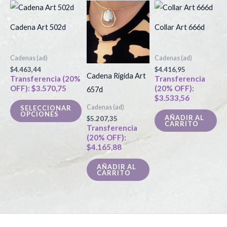
Este
producto
Cadena Art 502d
Collar Art 666d
tiene
múltiples
Cadenas (ad)
Cadenas (ad)
variantes.
$
4.463,44
$
4.416,95
Las
Cadena Rigida Art
Transferencia (20%
Transferencia
OFF):
$
3.570,75
(20% OFF):
opciones
657d
$
3.533,56
se
Cadenas (ad)
SELECCIONAR
OPCIONES
pueden
AÑADIR AL
$
5.207,35
CARRITO
Transferencia
elegir
(20% OFF):
en
$
4.165,88
la
AÑADIR AL
página
CARRITO
de
producto